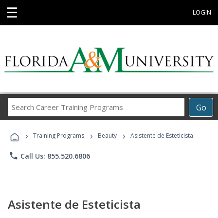
☰
LOGIN
Search
Go
Career
Training
›
›
›
Programs
Training Programs
Beauty
Asistente de Esteticista
phone
Call Us: 855.520.6806
Asistente de Esteticista