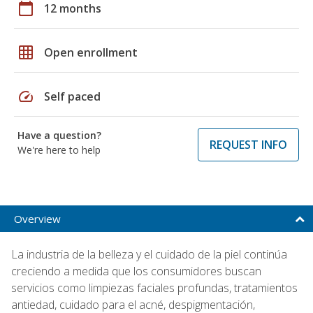
calendar_today
12 months
grid_on
Open enrollment
speed
Self paced
Have a question?
REQUEST INFO
We're here to help
Overview
La industria de la belleza y el cuidado de la piel continúa
creciendo a medida que los consumidores buscan
servicios como limpiezas faciales profundas, tratamientos
antiedad, cuidado para el acné, despigmentación,