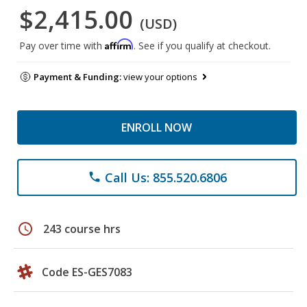
$2,415.00
(USD)
Affirm
Pay over time with
. See if you qualify at checkout.
Payment & Funding:
view your options
ENROLL NOW
Call Us: 855.520.6806
phone
schedule
243 course hrs
Code ES-GES7083