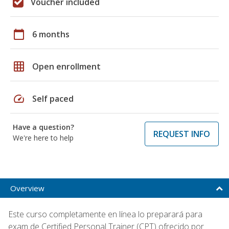
Voucher included
calendar_today
6 months
grid_on
Open enrollment
speed
Self paced
Have a question?
REQUEST INFO
We're here to help
Overview
Este curso completamente en línea lo preparará para
exam de Certified Personal Trainer (CPT) ofrecido por