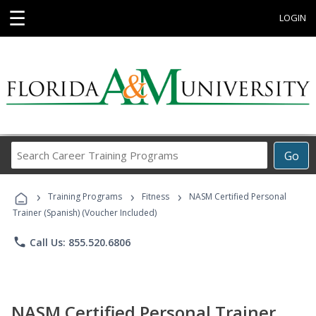
☰
LOGIN
Search
Go
Career
Training
›
›
›
Programs
Training Programs
Fitness
NASM Certified Personal
Trainer (Spanish) (Voucher Included)
phone
Call Us: 855.520.6806
NASM Certified Personal Trainer