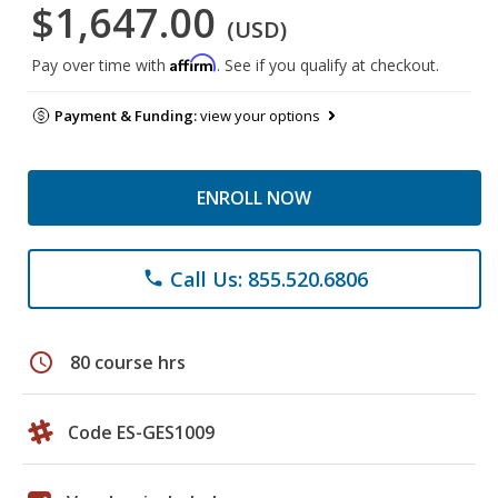
$1,647.00
(USD)
Affirm
Pay over time with
. See if you qualify at checkout.
Payment & Funding:
view your options
ENROLL NOW
Call Us: 855.520.6806
phone
schedule
80 course hrs
Code ES-GES1009