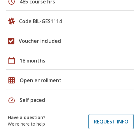
schedule
485 course hrs
Code BIL-GES1114
Voucher included
calendar_today
18 months
grid_on
Open enrollment
speed
Self paced
Have a question?
REQUEST INFO
We're here to help