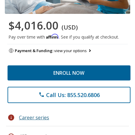
$4,016.00
(USD)
Affirm
Pay over time with
. See if you qualify at checkout.
Payment & Funding:
view your options
ENROLL NOW
Call Us: 855.520.6806
phone
info
Career series