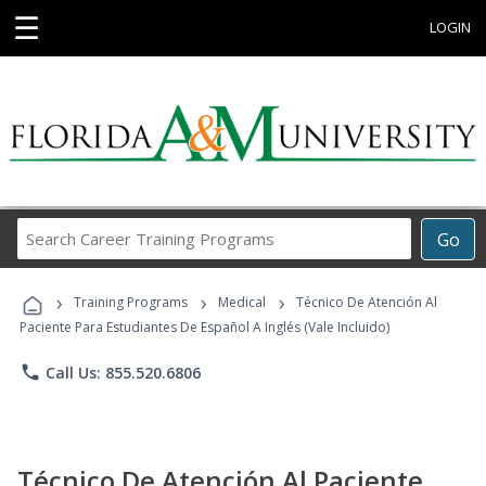
☰
LOGIN
Search
Go
Career
Training
›
›
›
Programs
Training Programs
Medical
Técnico De Atención Al
Paciente Para Estudiantes De Español A Inglés (Vale Incluido)
phone
Call Us: 855.520.6806
Técnico De Atención Al Paciente