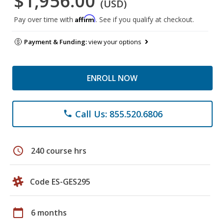
$1,956.00
(USD)
Affirm
Pay over time with
. See if you qualify at checkout.
Payment & Funding:
view your options
ENROLL NOW
Call Us: 855.520.6806
phone
schedule
240 course hrs
Code ES-GES295
calendar_today
6 months