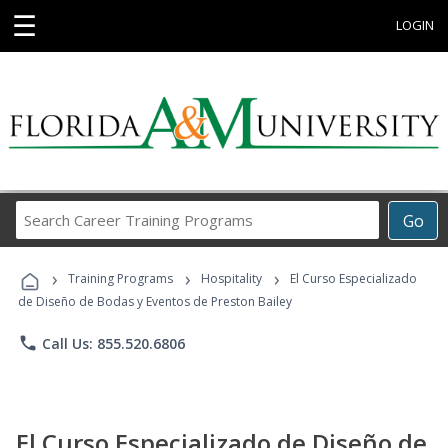
☰
LOGIN
Search
Go
Career
Training
›
›
›
Programs
Training Programs
Hospitality
El Curso Especializado
de Diseño de Bodas y Eventos de Preston Bailey
phone
Call Us: 855.520.6806
El Curso Especializado de Diseño de