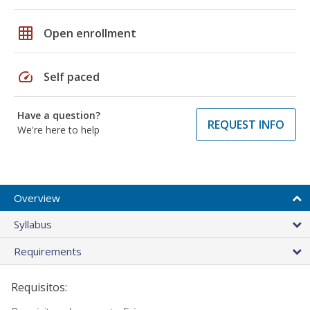
grid_on
Open enrollment
speed
Self paced
Have a question?
REQUEST INFO
We're here to help
Overview
Syllabus
Requirements
Requisitos: