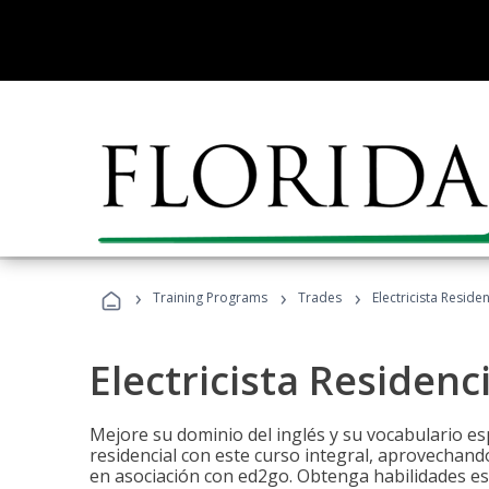
›
›
›
Training Programs
Trades
Electricista Reside
Electricista Residenc
Mejore su dominio del inglés y su vocabulario espe
residencial con este curso integral, aprovechando
en asociación con ed2go. Obtenga habilidades esenc