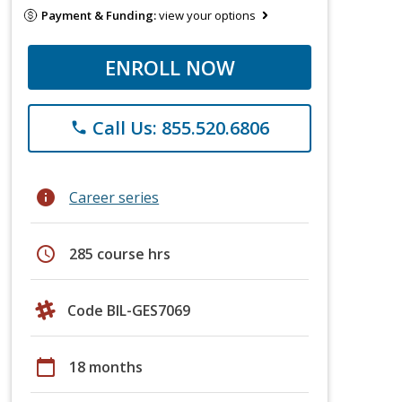
Payment & Funding:
view your options
ENROLL NOW
Call Us: 855.520.6806
phone
info
Career series
schedule
285 course hrs
Code BIL-GES7069
calendar_today
18 months