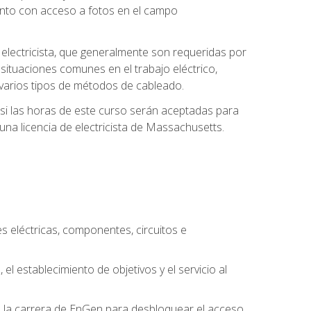
unto con acceso a fotos en el campo
e electricista, que generalmente son requeridas por
 situaciones comunes en el trabajo eléctrico,
 y varios tipos de métodos de cableado.
y si las horas de este curso serán aceptadas para
una licencia de electricista de Massachusetts.
es eléctricas, componentes, circuitos e
el establecimiento de objetivos y el servicio al
n la carrera de EnGen para desbloquear el acceso