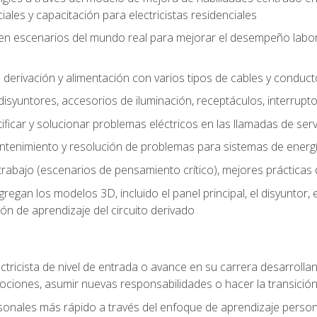
les y capacitación para electricistas residenciales
o en escenarios del mundo real para mejorar el desempeño labora
 derivación y alimentación con varios tipos de cables y conduc
 disyuntores, accesorios de iluminación, receptáculos, interrupt
icar y solucionar problemas eléctricos en las llamadas de serv
ntenimiento y resolución de problemas para sistemas de energí
rabajo (escenarios de pensamiento crítico), mejores prácticas d
n los modelos 3D, incluido el panel principal, el disyuntor, el m
ión de aprendizaje del circuito derivado
ectricista de nivel de entrada o avance en su carrera desarrollan
mociones, asumir nuevas responsabilidades o hacer la transició
sonales más rápido a través del enfoque de aprendizaje perso