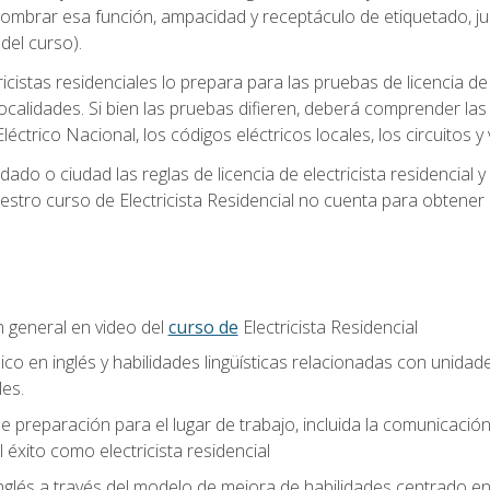
 nombrar esa función, ampacidad y receptáculo de etiquetado, j
el curso).
ricistas residenciales lo prepara para las pruebas de licencia d
localidades. Si bien las pruebas difieren, deberá comprender las
léctrico Nacional, los códigos eléctricos locales, los circuitos
ado o ciudad las reglas de licencia de electricista residencial 
stro curso de Electricista Residencial no cuenta para obtener 
n general en video del
curso de
Electricista Residencial
ico en inglés y habilidades lingüísticas relacionadas con unidad
les.
 preparación para el lugar de trabajo, incluida la comunicación, 
l éxito como electricista residencial
nglés a través del modelo de mejora de habilidades centrado e