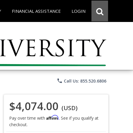
Y
FINANCIAL ASSISTANCE
LOGIN
phone
Call Us: 855.520.6806
$4,074.00
(USD)
Affirm
Pay over time with
. See if you qualify at
checkout.