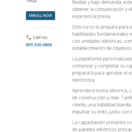
FAQs
flexible y bajo demanda, este
obtener la comunicación y el
ENROLL NOW
experiencia previa.
Este curso lo prepara para e
habilidades fundamentales en
phone
Call Us:
con unidades eléctricas, com
855.520.6806
establecimiento de objetivos
La plataforma personalizada 
comenzar y completar su capac
preparará para aprobar el ex
electricista.
Aprenderá teoría eléctrica, 
de construcción y más. Tambié
cliente, una habilidad blanda
impulsar su éxito, junto con 
La capacitación presenta co
de paneles eléctricos princip