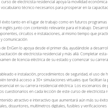
 curso de electricista residencial apoya la movilidad económica 
 vocabulario técnico necesarios para prosperar en la capacitaci
l éxito tanto en el lugar de trabajo como en futuros programas
 inglés junto con contenido relevante para el trabajo. Desarrol
ponentes, circuitos e instalaciones, al mismo tiempo que practic
 y comunicación.
de EnGen lo apoya desde el primer día, ayudándole a desarrolla
itación de electricista residencial y más allá. Completar esta c
amen de licencia eléctrica de su estado y comenzar su carrera 
cableado e instalación, procedimientos de seguridad, el uso de
n tendrá acceso a 30+ simulaciones virtuales que facilitan la p
 esencial en su carrera residencial eléctrica. Los escenarios de
los cuestionarios en cada lección de este curso de electricista r
ntenido atractivo e interactivo que aumentará aún más su éxit
ales, disyuntores, multímetros digitales, fusibles y verificacion