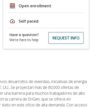
grid_on
Open enrollment
speed
Self paced
Have a question?
REQUEST INFO
We're here to help
os desarrollos de viviendas, iniciativas de energía
EE. UU., Se proyectan más de 80,000 ofertas de
 ser una barrera para muchos trabajadores de alto
con la carrera de EnGen, que se ofrece en
er éxito en este oficio de alta demanda. Con acceso