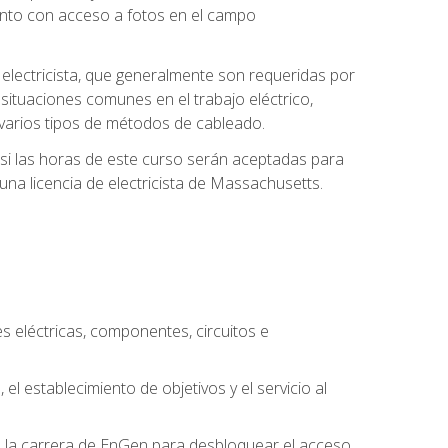
unto con acceso a fotos en el campo
e electricista, que generalmente son requeridas por
 situaciones comunes en el trabajo eléctrico,
 y varios tipos de métodos de cableado.
y si las horas de este curso serán aceptadas para
una licencia de electricista de Massachusetts.
es eléctricas, componentes, circuitos e
el establecimiento de objetivos y el servicio al
n la carrera de EnGen para desbloquear el acceso