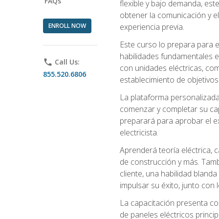
FAQs
flexible y bajo demanda, este
obtener la comunicación y el
ENROLL NOW
experiencia previa.
Este curso lo prepara para e
habilidades fundamentales en
phone
Call Us:
con unidades eléctricas, com
855.520.6806
establecimiento de objetivos
La plataforma personalizada 
comenzar y completar su capac
preparará para aprobar el ex
electricista.
Aprenderá teoría eléctrica, 
de construcción y más. Tambié
cliente, una habilidad blanda
impulsar su éxito, junto con 
La capacitación presenta co
de paneles eléctricos princip