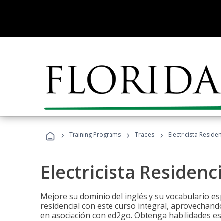
›
›
›
Training Programs
Trades
Electricista Reside
Electricista Residenc
Mejore su dominio del inglés y su vocabulario espe
residencial con este curso integral, aprovechando
en asociación con ed2go. Obtenga habilidades esenc