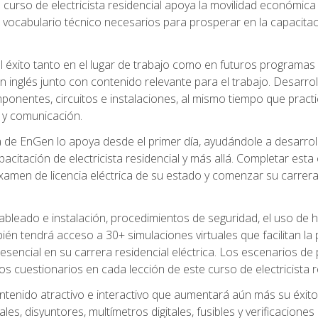
 curso de electricista residencial apoya la movilidad económica 
 vocabulario técnico necesarios para prosperar en la capacitaci
l éxito tanto en el lugar de trabajo como en futuros programas
 inglés junto con contenido relevante para el trabajo. Desarrol
ponentes, circuitos e instalaciones, al mismo tiempo que practic
 y comunicación.
de EnGen lo apoya desde el primer día, ayudándole a desarrolla
itación de electricista residencial y más allá. Completar esta c
amen de licencia eléctrica de su estado y comenzar su carrera 
cableado e instalación, procedimientos de seguridad, el uso de
n tendrá acceso a 30+ simulaciones virtuales que facilitan la p
 esencial en su carrera residencial eléctrica. Los escenarios de
los cuestionarios en cada lección de este curso de electricista r
ntenido atractivo e interactivo que aumentará aún más su éxit
ales, disyuntores, multímetros digitales, fusibles y verificacion