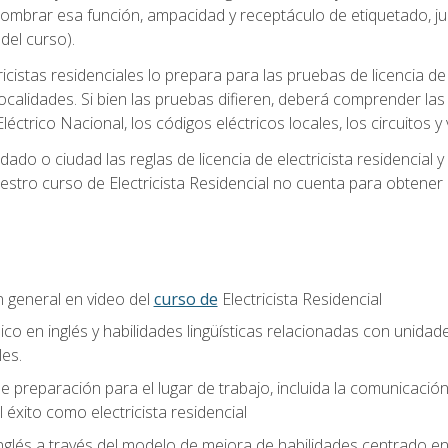
 nombrar esa función, ampacidad y receptáculo de etiquetado, j
el curso).
ricistas residenciales lo prepara para las pruebas de licencia d
localidades. Si bien las pruebas difieren, deberá comprender las
léctrico Nacional, los códigos eléctricos locales, los circuitos
ado o ciudad las reglas de licencia de electricista residencial 
stro curso de Electricista Residencial no cuenta para obtener 
n general en video del
curso de
Electricista Residencial
ico en inglés y habilidades lingüísticas relacionadas con unidad
les.
 preparación para el lugar de trabajo, incluida la comunicación, 
l éxito como electricista residencial
nglés a través del modelo de mejora de habilidades centrado e