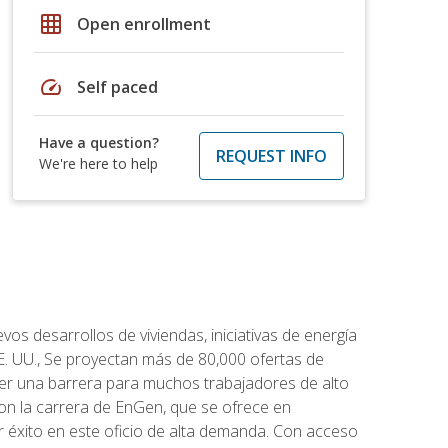
grid_on
Open enrollment
speed
Self paced
Have a question?
REQUEST INFO
We're here to help
os desarrollos de viviendas, iniciativas de energía
EE. UU., Se proyectan más de 80,000 ofertas de
 ser una barrera para muchos trabajadores de alto
con la carrera de EnGen, que se ofrece en
er éxito en este oficio de alta demanda. Con acceso