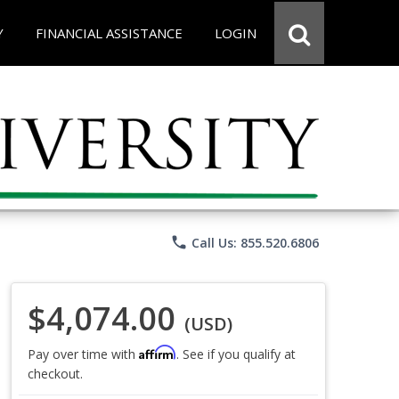
Y
FINANCIAL ASSISTANCE
LOGIN
phone
Call Us: 855.520.6806
$4,074.00
(USD)
Affirm
Pay over time with
. See if you qualify at
checkout.