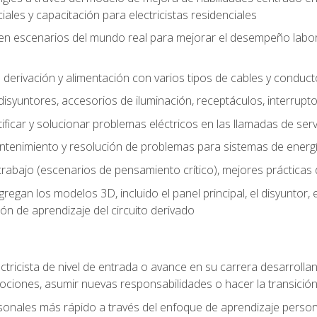
les y capacitación para electricistas residenciales
o en escenarios del mundo real para mejorar el desempeño labora
 derivación y alimentación con varios tipos de cables y conduc
 disyuntores, accesorios de iluminación, receptáculos, interrupt
icar y solucionar problemas eléctricos en las llamadas de serv
ntenimiento y resolución de problemas para sistemas de energí
rabajo (escenarios de pensamiento crítico), mejores prácticas d
n los modelos 3D, incluido el panel principal, el disyuntor, el m
ión de aprendizaje del circuito derivado
ectricista de nivel de entrada o avance en su carrera desarrollan
mociones, asumir nuevas responsabilidades o hacer la transició
sonales más rápido a través del enfoque de aprendizaje perso