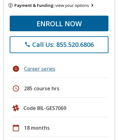
Payment & Funding:
view your options
ENROLL NOW
Call Us: 855.520.6806
phone
info
Career series
schedule
285 course hrs
Code BIL-GES7069
calendar_today
18 months